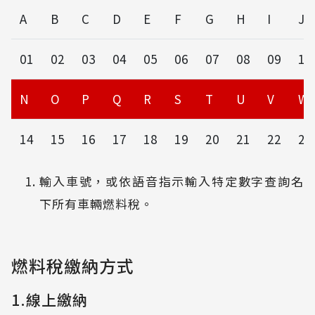
A
B
C
D
E
F
G
H
I
J
01
02
03
04
05
06
07
08
09
10
N
O
P
Q
R
S
T
U
V
W
14
15
16
17
18
19
20
21
22
23
輸入車號，或依語音指示輸入特定數字查詢名
下所有車輛燃料稅。
燃料稅繳納方式
1.線上繳納