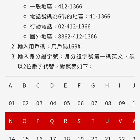
一般地區：412-1366
電話號碼為6碼的地區：41-1366
行動電話：02-412-1366
國外地區：8862-412-1366
輸入用戶碼：用戶碼169#
輸入身分證字號：身分證字號第一碼英文，須
以2位數字代替，對照表如下：
A
B
C
D
E
F
G
H
I
J
01
02
03
04
05
06
07
08
09
10
N
O
P
Q
R
S
T
U
V
W
14
15
16
17
18
19
20
21
22
23