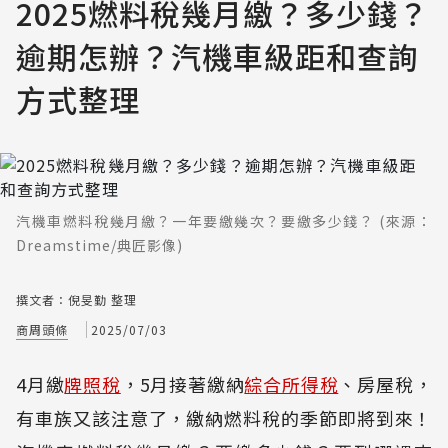
2025燃料稅幾月繳？多少錢？
逾期怎辦？汽機車級距和查詢
方式整理
汽機車燃料稅幾月繳？一年要繳幾次？要繳多少錢？ (來源：
Dreamstime/典匠影像)
撰文者：倪旻勤 整理
商周頭條
2025/07/03
4月繳
牌照稅
，5月接著繳納
綜合所得稅
、房屋稅，
有車族又該注意了，繳納燃料稅的季節即將到來！